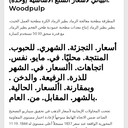
البياني لأسعار السلع الأساسية (وحدة):
Woodpulp
المطرقة مطحنة معالجة الرماد يطير الرماد الكرة مطحنة العمل الخبث،
يطير يطير الرماد إنتاج معدات مطحنة عمودية طحن الفحم يطير الرماد,
مع قدرة سحق 30 50 تستخدم كسارة
أسعار. التجزئة. الشهري. للحبوب.
المنتجة. محليًا. في. مايو. نفس.
اتجاهات. األسعار. في. الشهر
للذرة. الرفيعة. والدخن .
وبمقارنة. األسعار. الحالية.
بالشهر. المقابل. من. العام.
نجحت المحاولات الإيجابية لأسعار الذهب في تحقيق سيناريو التصحيح
الصاعد ضمن الاتجاه الهابط متوجهاً لإعادة اختبار مستوى المقاومة
المحورية الواقعة عند سعر 1837 مسجلاً أعلى مستوى له 1844. 19 11