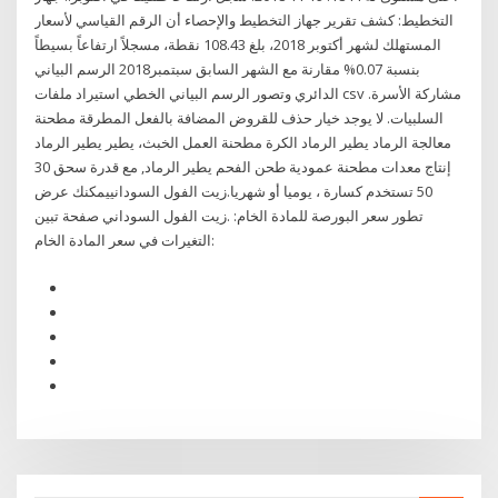
التخطيط: كشف تقرير جهاز التخطيط والإحصاء أن الرقم القياسي لأسعار
المستهلك لشهر أكتوبر 2018، بلغ 108.43 نقطة، مسجلاً ارتفاعاً بسيطاً
بنسبة 0.07% مقارنة مع الشهر السابق سبتمبر2018 الرسم البياني
الدائري وتصور الرسم البياني الخطي استيراد ملفات csv مشاركة الأسرة.
السلبيات. لا يوجد خيار حذف للقروض المضافة بالفعل المطرقة مطحنة
معالجة الرماد يطير الرماد الكرة مطحنة العمل الخبث، يطير يطير الرماد
إنتاج معدات مطحنة عمودية طحن الفحم يطير الرماد, مع قدرة سحق 30
50 تستخدم كسارة ، يوميا أو شهريا.زيت الفول السودانييمكنك عرض
تطور سعر البورصة للمادة الخام: .زيت الفول السوداني صفحة تبين
التغيرات في سعر المادة الخام: