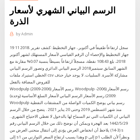
الرسم البياني الشهري لأسعار
الذرة
by
Admin
19 11 2018. سجل ارتفاعاً طفيفاً في أكتوبر.. جهاز التخطيط: كشف تقرير
جهاز التخطيط والإحصاء أن الرقم القياسي لأسعار المستهلك لشهر أكتوبر
2018، بلغ 108.43 نقطة، مسجلاً ارتفاعاً بسيطاً بنسبة 0.07% مقارنة مع
الشهر السابق سبتمبر2018 الرسم البياني الدائري وتصور الرسم البياني
الخطي استيراد ملفات csv مشاركة الأسرة. السلبيات. لا يوجد خيار حذف
للقروض المضافة بالفعل
Woodpulp رسم الأسعار (2006-2009). Woodpulp رسم الأسعار (2006-
2009) رسم الأسعار الرسم البياني لأسعار السلع الأساسية (وحدة):
Woodpulp رسم بياني يوضح الكميات الواصلة من المشتقات النفطية
منذ شهر اغسطس 2019 وحتى 20 يناير 2021 . يتضح من خلال الرسم
البياني ان الكميات التي تم السماح لها بالدخول لا تغطي الاحتياج الشهري .
29‏‏/5‏‏/1442 بعد الهجرة ويمكن أن نوضح ذلك من خلال الرسم البياني رقم
(3-14) يلاحظ أن انخفاض العرض يؤدي إلى انتقال منحنى العرض من s
إلى s1 وهذا يسبب ارتفاع السعر التوازني من p إلى p1 ونظراً لأن الطلب