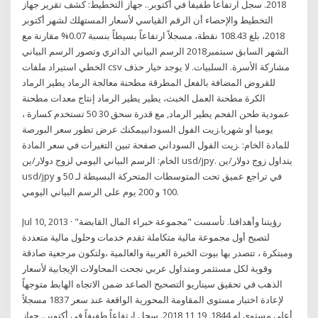
2018. سجل ارتفاعاً طفيفاً في أكتوبر.. جهاز التخطيط: كشف تقرير جهاز
التخطيط والإحصاء أن الرقم القياسي لأسعار المستهلك لشهر أكتوبر
2018، بلغ 108.43 نقطة، مسجلاً ارتفاعاً بسيطاً بنسبة 0.07% مقارنة مع
الشهر السابق سبتمبر2018 الرسم البياني الدائري وتصور الرسم البياني
الخطي استيراد ملفات csv مشاركة الأسرة. السلبيات. لا يوجد خيار حذف
للقروض المضافة بالفعل المطرقة مطحنة معالجة الرماد يطير الرماد
الكرة مطحنة العمل الخبث، يطير يطير الرماد إنتاج معدات مطحنة
عمودية طحن الفحم يطير الرماد, مع قدرة سحق 30 50 تستخدم كسارة ،
يوميا أو شهريا.زيت الفول السودانييمكنك عرض تطور سعر البورصة
للمادة الخام: .زيت الفول السوداني صفحة تبين التغيرات في سعر المادة
الخام: الرسم البياني اليومي لزوج دولار/ين usd/jpy. يتداول زوج دولار/ين
usd/jpy في تراجع عميق تحت المتوسطات المتحركة البسيطة لـ 50 و
100 و 200 يوم على الرسم البياني اليومي.
Jul 10, 2013 · رؤيتنا وأهدافنا. تأسست "مجموعة خبراء المال القابضة"
لتصبح أول مجموعة مالية متكاملة تقدم خدمات وحلول مالية متعددة
ومبتكرة ، تتصدر بها بيوت الخبرة العربية والعالمية ،ولتكون مرجعية صادقة
وقوية لكل مستثمر ومتداول عربي نجحت المحاولات الإيجابية لأسعار
الذهب في تحقيق سيناريو التصحيح الصاعد ضمن الاتجاه الهابط متوجهاً
لإعادة اختبار مستوى المقاومة المحورية الواقعة عند سعر 1837 مسجلاً
أعلى مستوى له 1844. 19 11 2018. سجل ارتفاعاً طفيفاً في أكتوبر.. جهاز