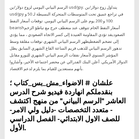
الرسم البياني اليومي لزوج دولار/ين usd/jpy. يتداول زوج دولار/ين
usd/jpy في تراجع عميق تحت المتوسطات المتحركة البسيطة لـ 50 و
100 و 200 يوم على الرسم البياني اليومي. توقعات أسعار النفط:
bearishأسعار النفط الخام تتوقف عند منعطف حرج مع تباطؤ الزخم
الصعوديقد تؤدي المقاومة العنيدة إلى كسر الاتجاه الصعودي ، مما يؤدي
إلى تضخم الضغطيظهر الرسم البياني الشهري توقعات مقلقة وسط
تدهور الرسم البياني للذهب فريم الساعة القاع الشهري السابق يظل
المؤشر السنوي لأسعار نفقات الرسم البياني الشهري لليورو مقابل
الدولار الأمريكي. أعلن البنك الفدرالي عن محضر اجتماعه الأخير، وأشاروا
بأنهم مستعدين للقيام بما يلزم لدعم الاقتصاد.
علشان # الاضواء_مش_بس_كتاب ؛
بنقدملكم انهاردة فيديو شرح الدرس
العاشر "الرسم البياني" من منهج اكتشف
- متعدد التخصصات -دليل ولي الامر-
للصف الاول الابتدائي- الفصل الدراسي
الأول.