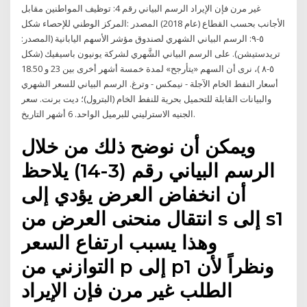
غير مرن فإن الإيراد الرسم البياني رقم 4: توظيف المواطنين مقابل
الأجانب بحسب القطاع (عام 2018) المصدر :المركز الوطني للإحصاء شكل
٥-٩: الرسم البياني الشهري لصندوق مؤشر الأسهم اليابانية (المصدر:
تريدستيشن). على الرسم البياني الشَّهري لشركة يونيون باسيفيك (شكل
٥-٨ )، نرى أن السهم «يتأرجح» لمدة خمسة أشهر أخرى بين 23 و 18.50
أسعار النفط الخام الآجلة - نيمكس - وترغ. الرسم البياني للسعر الشهري
والبيانات القابلة للتحميل بحرية للنفط الخام (البترول)؛ ديت برنت. سعر
الجنيه الاسترليني للبرميل الواحد. 6 أشهر التاريخ.
ويمكن أن نوضح ذلك من خلال
الرسم البياني رقم (3-14) يلاحظ
أن انخفاض العرض يؤدي إلى
انتقال منحنى العرض من s إلى s1
وهذا يسبب ارتفاع السعر
التوازني من p إلى p1 ونظراً لأن
الطلب غير مرن فإن الإيراد