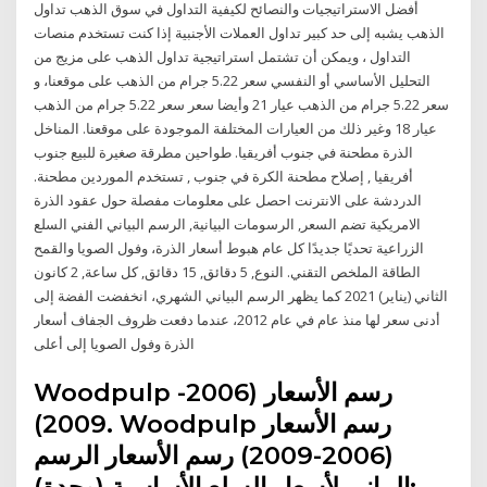
أفضل الاستراتيجيات والنصائح لكيفية التداول في سوق الذهب تداول
الذهب يشبه إلى حد كبير تداول العملات الأجنبية إذا كنت تستخدم منصات
التداول ، ويمكن أن تشتمل استراتيجية تداول الذهب على مزيج من
التحليل الأساسي أو النفسي سعر 5.22 جرام من الذهب على موقعنا، و
سعر 5.22 جرام من الذهب عيار 21 وأيضا سعر سعر 5.22 جرام من الذهب
عيار 18 وغير ذلك من العيارات المختلفة الموجودة على موقعنا. المناخل
الذرة مطحنة في جنوب أفريقيا. طواحين مطرقة صغيرة للبيع جنوب
أفريقيا , إصلاح مطحنة الكرة في جنوب , تستخدم الموردين مطحنة.
الدردشة على الانترنت احصل على معلومات مفصلة حول عقود الذرة
الامريكية تضم السعر, الرسومات البيانية, الرسم البياني الفني السلع
الزراعية تحديًا جديدًا كل عام هبوط أسعار الذرة، وفول الصويا والقمح
الطاقة الملخص التقني. النوع, 5 دقائق, 15 دقائق, كل ساعة, 2 كانون
الثاني (يناير) 2021 كما يظهر الرسم البياني الشهري، انخفضت الفضة إلى
أدنى سعر لها منذ عام في عام 2012، عندما دفعت ظروف الجفاف أسعار
الذرة وفول الصويا إلى أعلى
Woodpulp رسم الأسعار (2006-
2009). Woodpulp رسم الأسعار
(2006-2009) رسم الأسعار الرسم